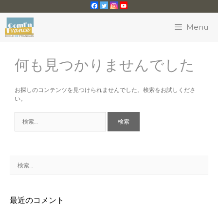
コ
ン
テ
Menu
ン
ツ
へ
ス
何も見つかりませんでした
キ
ッ
プ
お探しのコンテンツを見つけられませんでした。検索をお試しくださ
い。
検
索:
検
索:
最近のコメント