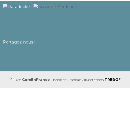
Partagez-nous :
®
©
2026
ComEnFrance
- Ecole de Français / Illustrations
TREBØ