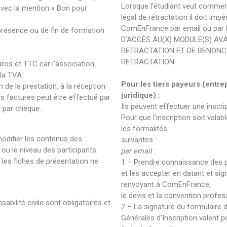
Lorsque l’étudiant veut commenc
vec la mention « Bon pour
légal de rétractation il doit imp
ComEnFrance par email ou par
présence ou de fin de formation
D’ACCÈS AU(X) MODULE(S) AVA
RETRACTATION ET DE RENONCI
RETRACTATION.
ros et TTC car l’association
la TVA.
Pour les tiers payeurs (entrep
de la prestation, à la réception
juridique) :
s factures peut être effectué par
Ils peuvent effectuer une inscri
u par chèque.
Pour que l’inscription soit valab
les formalités
 modifier les contenus des
suivantes :
ou le niveau des participants.
par email :
les fiches de présentation ne
1 – Prendre connaissance des p
et les accepter en datant et sign
renvoyant à ComEnFrance,
le devis et la convention profes
bilité civile sont obligatoires et
2 – La signature du formulaire d
Générales d’Inscription valent 