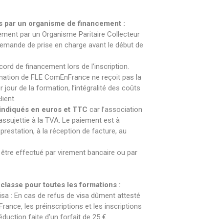
s par un organisme de financement :
ncement par un Organisme Paritaire Collecteur
 demande de prise en charge avant le début de
ccord de financement lors de l’inscription.
rmation de FLE ComEnFrance ne reçoit pas la
 jour de la formation, l’intégralité des coûts
ient.
 indiqués en euros et TTC
car l’association
ssujettie à la TVA. Le paiement est à
prestation, à la réception de facture, au
être effectué par virement bancaire ou par
lasse pour toutes les formations :
isa : En cas de refus de visa dûment attesté
rance, les préinscriptions et les inscriptions
uction faite d’un forfait de 25 €