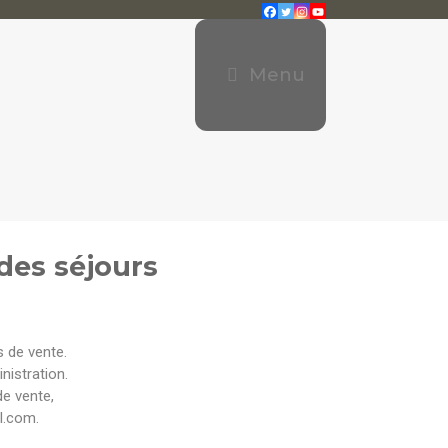
Menu
des séjours
s de vente.
nistration.
de vente,
l.com.