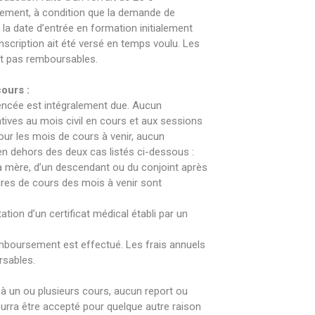
tement, à condition que la demande de
la date d’entrée en formation initialement
inscription ait été versé en temps voulu. Les
nt pas remboursables.
ours :
cée est intégralement due. Aucun
ives au mois civil en cours et aux sessions
Pour les mois de cours à venir, aucun
n dehors des deux cas listés ci-dessous :
a mère, d’un descendant ou du conjoint après
ures de cours des mois à venir sont
tion d’un certificat médical établi par un
emboursement est effectué. Les frais annuels
rsables.
 à un ou plusieurs cours, aucun report ou
urra être accepté pour quelque autre raison