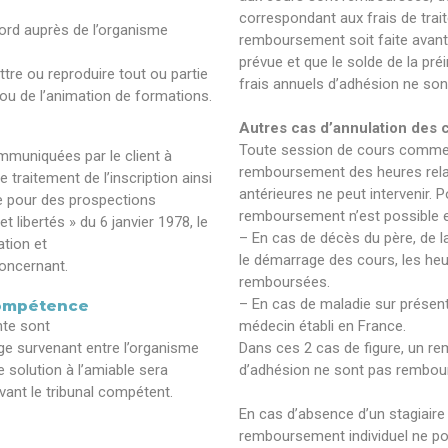
correspondant aux frais de trai
cord auprès de l’organisme
remboursement soit faite avant 
prévue et que le solde de la pré
ttre ou reproduire tout ou partie
frais annuels d’adhésion ne so
ou de l’animation de formations.
Autres cas d’annulation des c
Toute session de cours commen
mmuniquées par le client à
remboursement des heures relat
traitement de l’inscription ainsi
antérieures ne peut intervenir. 
èle pour des prospections
remboursement n’est possible e
t libertés » du 6 janvier 1978, le
– En cas de décès du père, de l
ation et
le démarrage des cours, les he
oncernant.
remboursées.
– En cas de maladie sur présenta
 compétence
nte sont
médecin établi en France.
tige survenant entre l’organisme
Dans ces 2 cas de figure, un r
 solution à l’amiable sera
d’adhésion ne sont pas rembou
evant le tribunal compétent.
En cas d’absence d’un stagiaire
remboursement individuel ne po