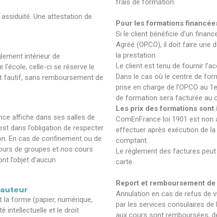
frais de formation.
 assiduité. Une attestation de
Pour les formations financée
Si le client bénéficie d’un fina
Agréé (OPCO), il doit faire une
la prestation.
lement intérieur de
Le client est tenu de fournir l’a
’école, celle-ci se réserve le
Dans le cas où le centre de fo
ant fautif, sans remboursement de
prise en charge de l’OPCO au 1er
de formation sera facturée au cl
Les prix des formations sont
nce affiche dans ses salles de
ComEnFrance loi 1901 est non a
st dans l’obligation de respecter
effectuer après exécution de la 
tion. En cas de confinement ou de
comptant.
ours de groupes et nos cours
Le règlement des factures peut 
ont l’objet d’aucun
carte.
Report et remboursement de c
’auteur
Annulation en cas de refus de v
t la forme (papier, numérique,
par les services consulaires de F
 intellectuelle et le droit
aux cours sont remboursées, déd