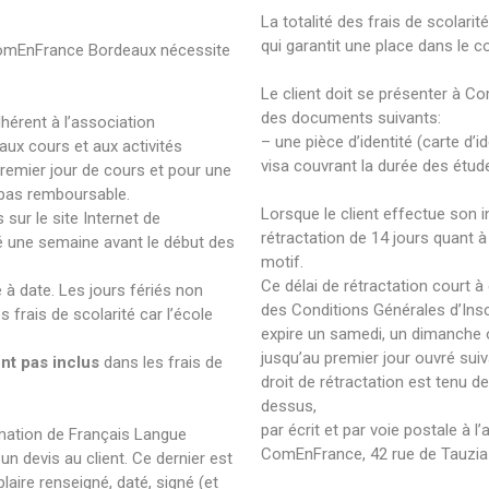
La totalité des frais de scolarit
qui garantit une place dans le c
 ComEnFrance Bordeaux nécessite
Le client doit se présenter à C
des documents suivants:
hérent à l’association
– une pièce d’identité (carte d’
ux cours et aux activités
visa couvrant la durée des études
 premier jour de cours et pour une
t pas remboursable.
Lorsque le client effectue son in
sur le site Internet de
rétractation de 14 jours quant à 
é une semaine avant le début des
motif.
Ce délai de rétractation court à
 à date. Les jours fériés non
des Conditions Générales d’Insc
 frais de scolarité car l’école
expire un samedi, un dimanche o
jusqu’au premier jour ouvré suiv
ont pas inclus
dans les frais de
droit de rétractation est tenu de 
dessus,
par écrit et par voie postale à l
mation de Français Langue
ComEnFrance, 42 rue de Tauzia
n devis au client. Ce dernier est
ire renseigné, daté, signé (et