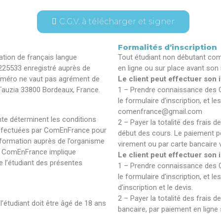
C.G.V. à télécharger et signer
Formalités d’inscription
tion de français langue
Tout étudiant non débutant comp
25533 enregistré auprès de
en ligne ou sur place avant son 
uméro ne vaut pas agrément de
Le client peut effectuer son i
 Tauzia 33800 Bordeaux, France.
1 – Prendre connaissance des Co
le formulaire d’inscription, et 
comenfrance@gmail.com
te déterminent les conditions
2 – Payer la totalité des frais d
effectuées par ComEnFrance pour
début des cours. Le paiement p
formation auprès de l’organisme
virement ou par carte bancaire v
e ComEnFrance implique
Le client peut effectuer son 
e l’étudiant des présentes
1 – Prendre connaissance des Co
le formulaire d’inscription, et l
d’inscription et le devis.
2 – Payer la totalité des frais d
étudiant doit être âgé de 18 ans
bancaire, par paiement en ligne